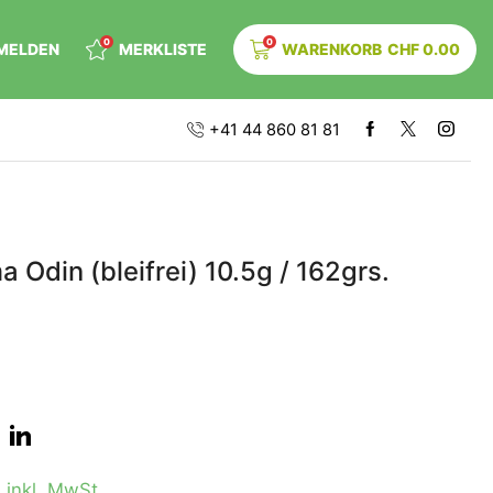
0
0
MELDEN
MERKLISTE
WARENKORB
CHF
0.00
+41 44 860 81 81
 Odin (bleifrei) 10.5g / 162grs.
0
inkl. MwSt.