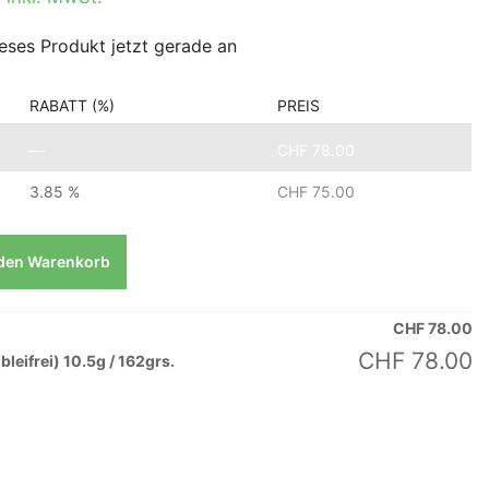
eses Produkt jetzt gerade an
RABATT (%)
PREIS
—
CHF
78.00
3.85 %
CHF
75.00
 den Warenkorb
CHF
78.00
CHF
78.00
leifrei) 10.5g / 162grs.