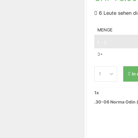
6 Leute sehen di
MENGE
1 - 2
3+
In
1
x
.30-06 Norma Odin (b