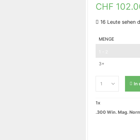
CHF
102.
16 Leute sehen d
MENGE
1 - 2
3+
In
1
x
.300 Win. Mag. Norma