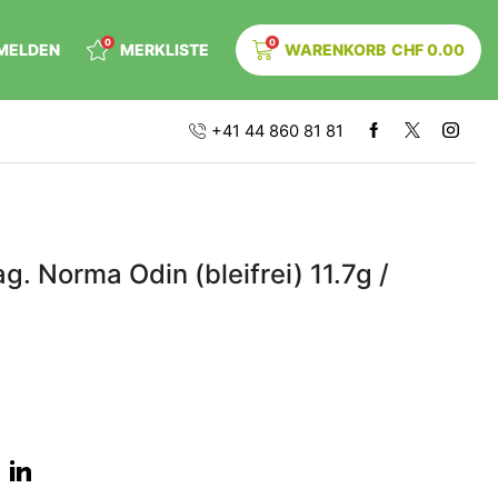
0
0
MELDEN
MERKLISTE
WARENKORB
CHF
0.00
+41 44 860 81 81
g. Norma Odin (bleifrei) 11.7g /