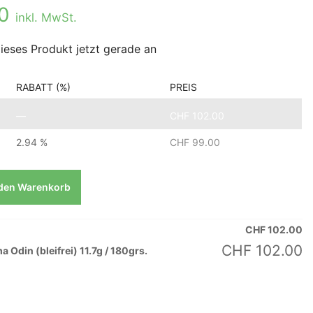
00
inkl. MwSt.
ieses Produkt jetzt gerade an
RABATT (%)
PREIS
—
CHF
102.00
2.94 %
CHF
99.00
 den Warenkorb
CHF
102.00
CHF
102.00
 Odin (bleifrei) 11.7g / 180grs.