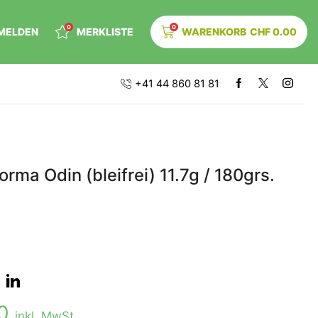
0
0
MELDEN
MERKLISTE
WARENKORB
CHF
0.00
+41 44 860 81 81
ma Odin (bleifrei) 11.7g / 180grs.
00
inkl. MwSt.