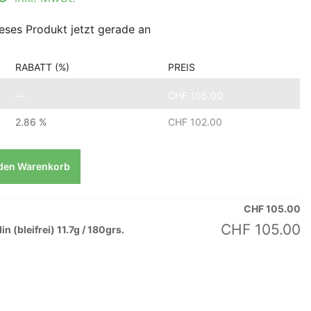
eses Produkt jetzt gerade an
RABATT (%)
PREIS
—
CHF
105.00
2.86 %
CHF
102.00
 den Warenkorb
CHF
105.00
CHF
105.00
(bleifrei) 11.7g / 180grs.