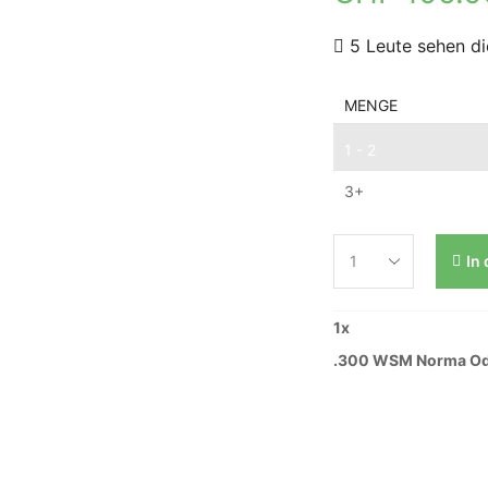
5 Leute sehen di
MENGE
1 - 2
3+
In
1
x
.300 WSM Norma Odin 