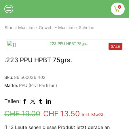
0
Start
Munition
Gewehr - Munition
Scheibe
SALE
.223 PPU HPBT 75grs.
Sku:
86 500036 402
Marke:
PPU (Prvi Partizan)
Teilen:
CHF
19.00
CHF
13.50
inkl. MwSt.
13 Leute sehen dieses Produkt jetzt gerade an