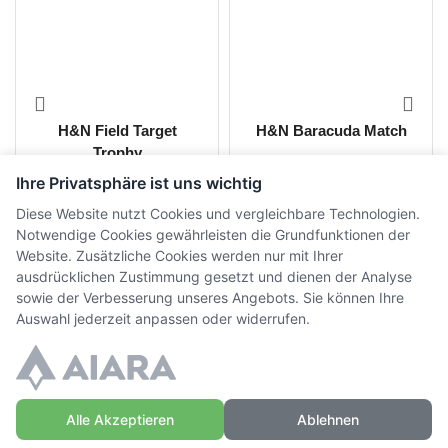
H&N Field Target
H&N Baracuda Match
Trophy
Ihre Privatsphäre ist uns wichtig
CHF
9.00
-
CHF
19.00
CHF
8.10
-
CHF
15.00
inkl.
inkl.
Diese Website nutzt Cookies und vergleichbare Technologien.
MwSt.
MwSt.
Notwendige Cookies gewährleisten die Grundfunktionen der
Website. Zusätzliche Cookies werden nur mit Ihrer
ausdrücklichen Zustimmung gesetzt und dienen der Analyse
sowie der Verbesserung unseres Angebots. Sie können Ihre
Auswahl jederzeit anpassen oder widerrufen.
Alle Akzeptieren
Ablehnen
© Copyright WaffenZimmi | Powered by
Sidora AG