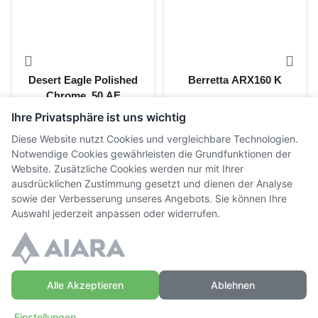
Desert Eagle Polished
Berretta ARX160 K
Chrome .50 AE
Ihre Privatsphäre ist uns wichtig
CHF
3'200.00
CHF
810.00
inkl. MwSt.
inkl. MwSt.
Diese Website nutzt Cookies und vergleichbare Technologien.
Notwendige Cookies gewährleisten die Grundfunktionen der
Website. Zusätzliche Cookies werden nur mit Ihrer
ausdrücklichen Zustimmung gesetzt und dienen der Analyse
sowie der Verbesserung unseres Angebots. Sie können Ihre
Auswahl jederzeit anpassen oder widerrufen.
Alle Akzeptieren
Ablehnen
© Copyright WaffenZimmi | Powered by
Sidora AG
Einstellungen