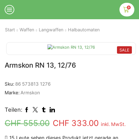
0
Start
Waffen
Langwaffen
Halbautomaten
SALE
Armskon RN 13, 12/76
Sku:
86 573813 1276
Marke:
Armskon
Teilen:
CHF
555.00
CHF
333.00
inkl. MwSt.
15 Leute sehen dieses Produkt jetzt gerade an