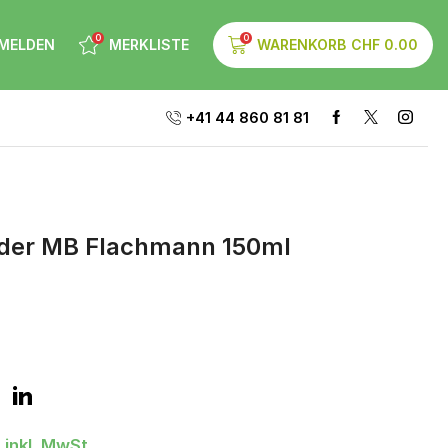
0
0
MELDEN
MERKLISTE
WARENKORB
CHF
0.00
+41 44 860 81 81
eder MB Flachmann 150ml
0
inkl. MwSt.