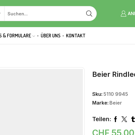
AN
S & FORMULARE
ÜBER UNS
KONTAKT
Beier Rindl
Sku:
5110 9945
Marke:
Beier
Teilen:
CHF
55.0