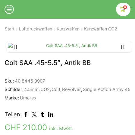
0
Start
Luftdruckwaffen
Kurzwaffen
Kurzwaffen CO2
Colt SAA .45-5.5″, Antik BB
Sku:
40 8445 9907
Schilder:
4.5mm
,
CO2
,
Colt
,
Revolver
,
Single Action Army 45
Marke:
Umarex
Teilen:
CHF
210.00
inkl. MwSt.