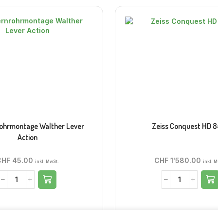
rohrmontage Walther Lever
Zeiss Conquest HD 
Action
CHF
45.00
CHF
1'580.00
inkl. MwSt.
inkl. M