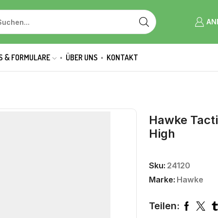
AN
S & FORMULARE
ÜBER UNS
KONTAKT
Hawke Tacti
High
Sku:
24120
Marke:
Hawke
Teilen: