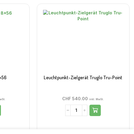
8×56
Leuchtpunkt-Zielgerät Truglo Tru-Point
CHF
540.00
wSt.
inkl. MwSt.