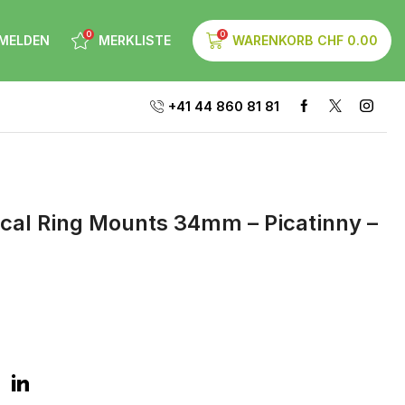
0
0
MELDEN
MERKLISTE
WARENKORB
CHF
0.00
+41 44 860 81 81
cal Ring Mounts 34mm – Picatinny –