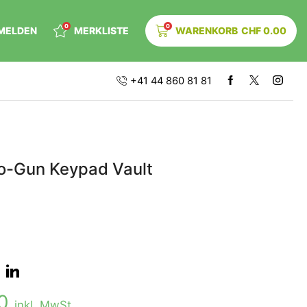
0
0
MELDEN
MERKLISTE
WARENKORB
CHF
0.00
+41 44 860 81 81
o-Gun Keypad Vault
00
inkl. MwSt.