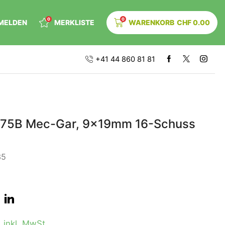
0
0
MELDEN
MERKLISTE
WARENKORB
CHF
0.00
+41 44 860 81 81
 75B Mec-Gar, 9x19mm 16-Schuss
35
0
inkl. MwSt.