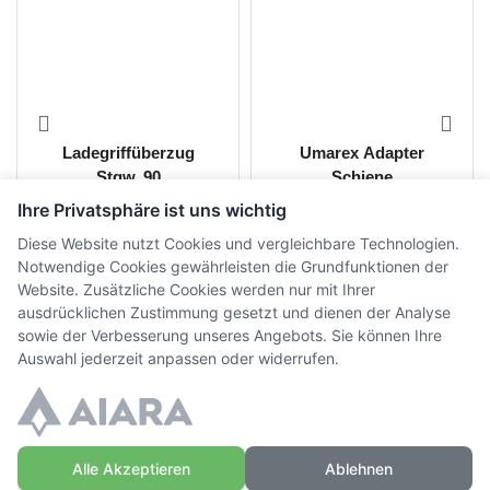
Ladegriffüberzug
Umarex Adapter
Stgw. 90
Schiene
Ihre Privatsphäre ist uns wichtig
CHF
24.00
CHF
40.00
inkl. MwSt.
inkl. MwSt.
Diese Website nutzt Cookies und vergleichbare Technologien.
Notwendige Cookies gewährleisten die Grundfunktionen der
Website. Zusätzliche Cookies werden nur mit Ihrer
ausdrücklichen Zustimmung gesetzt und dienen der Analyse
sowie der Verbesserung unseres Angebots. Sie können Ihre
Auswahl jederzeit anpassen oder widerrufen.
Alle Akzeptieren
Ablehnen
© Copyright WaffenZimmi | Powered by
Sidora AG