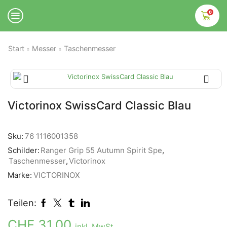
0
Start
Messer
Taschenmesser
Victorinox SwissCard Classic Blau
Sku:
76 1116001358
Schilder:
Ranger Grip 55 Autumn Spirit Spe
,
Taschenmesser
,
Victorinox
Marke:
VICTORINOX
Teilen:
CHF
31.00
inkl. MwSt.