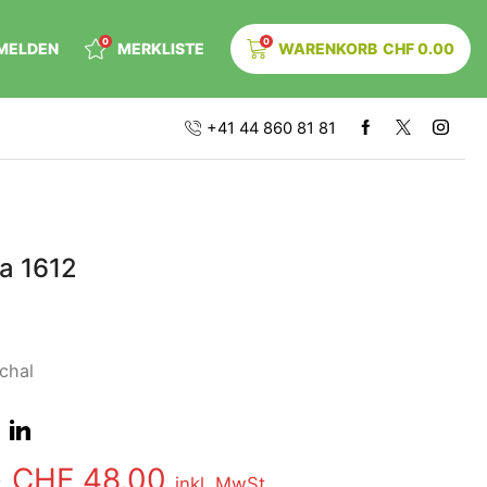
0
0
MELDEN
MERKLISTE
WARENKORB
CHF
0.00
+41 44 860 81 81
ta 1612
chal
0
CHF
48.00
inkl. MwSt.