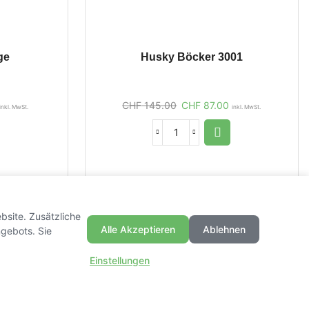
ge
Husky Böcker 3001
CHF
145.00
CHF
87.00
inkl. MwSt.
inkl. MwSt.
bsite. Zusätzliche
Alle Akzeptieren
Ablehnen
gebots. Sie
Einstellungen
Datenschutz
|
AGB
|
Widerrufsrecht
|
Impressum