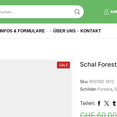
AN
INFOS & FORMULARE
ÜBER UNS
KONTAKT
Schal Fores
SALE
Sku:
900100 1612
Schilder:
Foresta
,
S
Teilen:
CHF
60.0