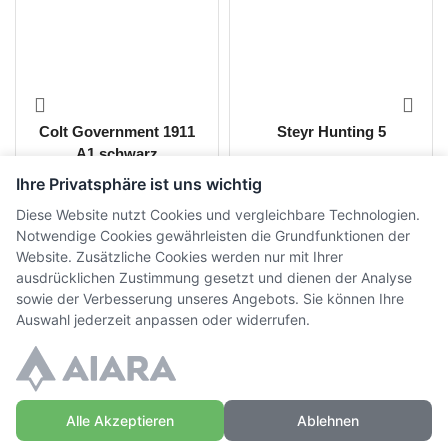
Colt Government 1911
Steyr Hunting 5
A1 schwarz
Ihre Privatsphäre ist uns wichtig
CHF
330.00
CHF
2'198.00
inkl. MwSt.
inkl. MwSt.
Diese Website nutzt Cookies und vergleichbare Technologien.
Notwendige Cookies gewährleisten die Grundfunktionen der
Website. Zusätzliche Cookies werden nur mit Ihrer
ausdrücklichen Zustimmung gesetzt und dienen der Analyse
sowie der Verbesserung unseres Angebots. Sie können Ihre
Auswahl jederzeit anpassen oder widerrufen.
Alle Akzeptieren
Ablehnen
© Copyright WaffenZimmi | Powered by
Sidora AG