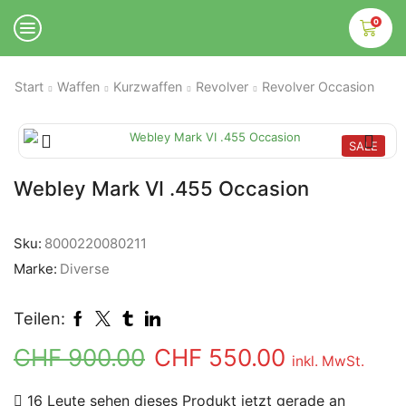
0
Start
Waffen
Kurzwaffen
Revolver
Revolver Occasion
SALE
Webley Mark VI .455 Occasion
Sku:
8000220080211
Marke:
Diverse
Teilen:
CHF
900.00
CHF
550.00
inkl. MwSt.
16 Leute sehen dieses Produkt jetzt gerade an