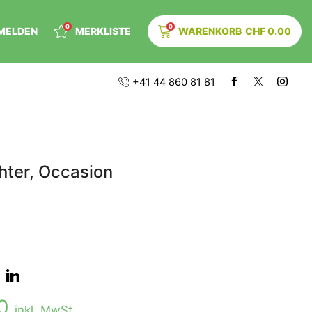
0
0
MELDEN
MERKLISTE
WARENKORB
CHF
0.00
+41 44 860 81 81
hter, Occasion
00
inkl. MwSt.