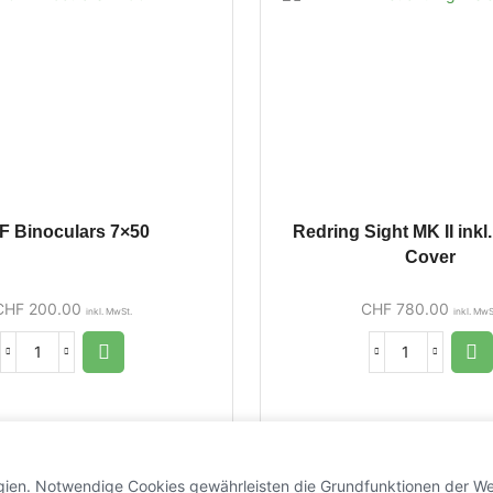
F Binoculars 7×50
Redring Sight MK II ink
Cover
CHF
200.00
CHF
780.00
inkl. MwSt.
inkl. MwS
gien. Notwendige Cookies gewährleisten die Grundfunktionen der We