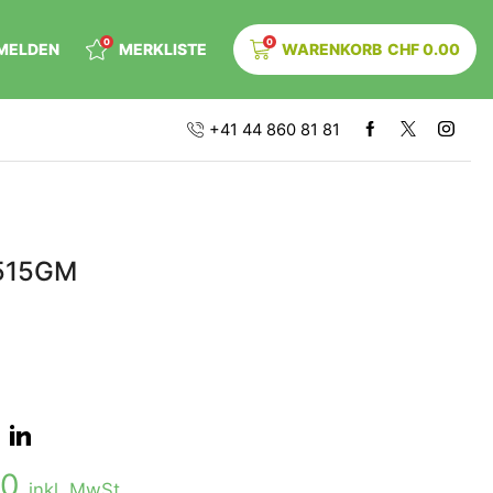
0
0
MELDEN
MERKLISTE
WARENKORB
CHF
0.00
+41 44 860 81 81
515GM
00
inkl. MwSt.