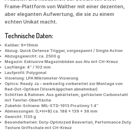
Frame-Plattform von Walther mit einer dezenten,
aber eleganten Aufwertung, die sie zu einem
echten Unikat macht.
Technische Daten:
Kaliber: 9x19mm
Abzug: Quick Defense Trigger, vorgespannt / Single Action
Abzugsgewicht: ca. 2500 g
Magazin: Exklusive Magazinböden aus Alu mit CH-Kreuz
Lauflänge: 4″ / 102 mm
Laufprofil: Polygonal
Visierung: LPA Mikrometer-Visierung
Optics: Ready Ja – werkseitig vorbereitet zur Montage von
Red-Dot-Optiken (Visierkäppchen abnehmbar)
Schlitten & Rahmen: Aus gehärtetem, gefrästem Carbonstahl
mit Tenifer-Oberfläche
Zubehör-Schiene: MIL-STD-1913 Picatinny 1.4″
Abmessungen: (L×H×B) ca. 188 × 139 × 36 mm
Gewicht: 1135 g
Besonderheiten: Duty-Optimized Beavertail, Performance Duty
Texture Griffschale mit CH-Kreuz